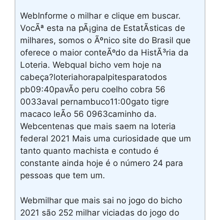
WebInforme o milhar e clique em buscar.
VocÃª esta na pÃ¡gina de EstatÃ­sticas de
milhares, somos o Ãºnico site do Brasil que
oferece o maior conteÃºdo da HistÃ³ria da
Loteria. Webqual bicho vem hoje na
cabeça?loteriahorapalpitesparatodos
pb09:40pavÃo peru coelho cobra 56
0033aval pernambuco11:00gato tigre
macaco leÃo 56 0963caminho da.
Webcentenas que mais saem na loteria
federal 2021 Mais uma curiosidade que um
tanto quanto machista e contudo é
constante ainda hoje é o número 24 para
pessoas que tem um.
Webmilhar que mais sai no jogo do bicho
2021 são 252 milhar viciadas do jogo do