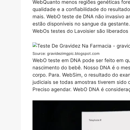
WebQuanto menos regiões genéticas fore
qualidade e a confiabilidade do resulta
mais. WebO teste de DNA não invasivo an
estão disponíveis no sangue da gestante.
WebOs testes do Lavoisier são liberado
Source: gravidezimgpic.blogspot.com
WebO teste em DNA pode ser feito em qual
nascimento do bebê. Nosso DNA é o mes
corpo. Para. WebSim, o resultado do exa
judiciais se todas amostras tiverem sido 
Preciso agendar. WebO DNA é consideraç