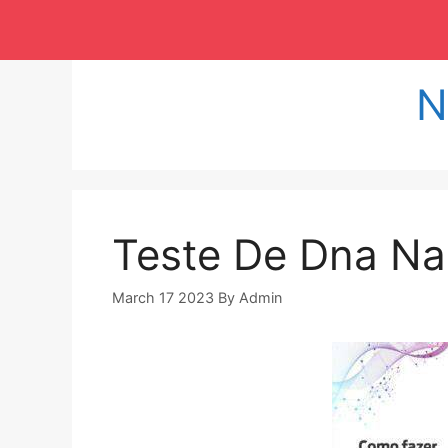
Langsung
ke
isi
N
Teste De Dna Na
March 17 2023
By
Admin