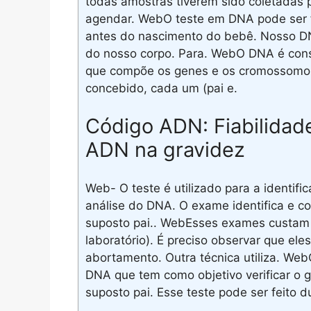
todas amostras tiverem sido coletadas p
agendar. WebO teste em DNA pode ser fei
antes do nascimento do bebê. Nosso D
do nosso corpo. Para. WebO DNA é cons
que compõe os genes e os cromossomo
concebido, cada um (pai e.
Código ADN: Fiabilidad
ADN na gravidez
Web- O teste é utilizado para a identifi
análise do DNA. O exame identifica e co
suposto pai.. WebEsses exames custam
laboratório). É preciso observar que el
abortamento. Outra técnica utiliza. Web
DNA que tem como objetivo verificar o 
suposto pai. Esse teste pode ser feito d