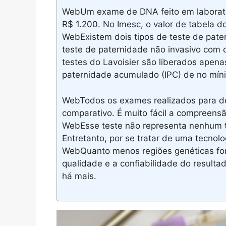
WebUm exame de DNA feito em laboratór
R$ 1.200. No Imesc, o valor de tabela d
WebExistem dois tipos de teste de pate
teste de paternidade não invasivo com
testes do Lavoisier são liberados apen
paternidade acumulado (IPC) de no míni
WebTodos os exames realizados para de
comparativo. É muito fácil a compreen
WebEsse teste não representa nenhum ti
Entretanto, por se tratar de uma tecnol
WebQuanto menos regiões genéticas for
qualidade e a confiabilidade do result
há mais.