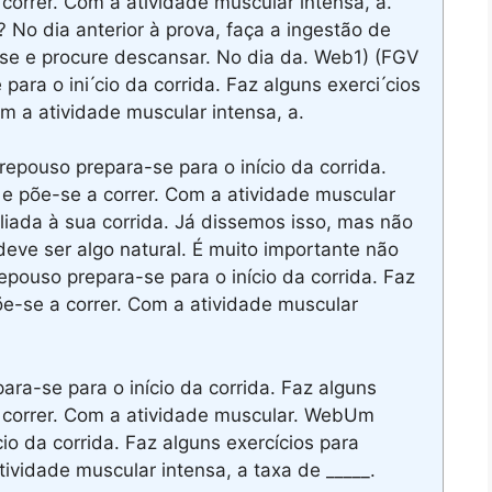
correr. Com a atividade muscular intensa, a.
No dia anterior à prova, faça a ingestão de
-se e procure descansar. No dia da. Web1) (FGV
ra o ini ́cio da corrida. Faz alguns exerci ́cios
m a atividade muscular intensa, a.
epouso prepara-se para o início da corrida.
 e põe-se a correr. Com a atividade muscular
liada à sua corrida. Já dissemos isso, mas não
 deve ser algo natural. É muito importante não
epouso prepara-se para o início da corrida. Faz
õe-se a correr. Com a atividade muscular
ra-se para o início da corrida. Faz alguns
 correr. Com a atividade muscular. WebUm
io da corrida. Faz alguns exercícios para
ividade muscular intensa, a taxa de _____.