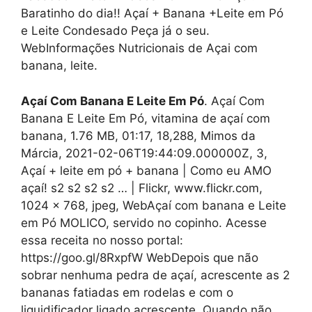
Baratinho do dia!! Açaí + Banana +Leite em Pó
e Leite Condesado Peça já o seu.
WebInformações Nutricionais de Açai com
banana, leite.
Açaí Com Banana E Leite Em Pó
. Açaí Com
Banana E Leite Em Pó, vitamina de açaí com
banana, 1.76 MB, 01:17, 18,288, Mimos da
Márcia, 2021-02-06T19:44:09.000000Z, 3,
Açaí + leite em pó + banana | Como eu AMO
açaí! s2 s2 s2 s2 … | Flickr, www.flickr.com,
1024 x 768, jpeg, WebAçaí com banana e Leite
em Pó MOLICO, servido no copinho. Acesse
essa receita no nosso portal:
https://goo.gl/8RxpfW WebDepois que não
sobrar nenhuma pedra de açaí, acrescente as 2
bananas fatiadas em rodelas e com o
liquidificador ligado acrescente. Quando não