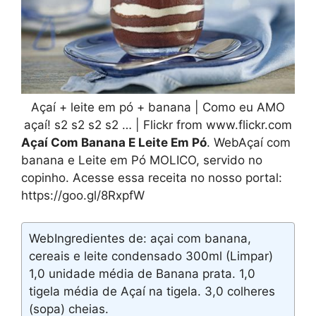
Açaí + leite em pó + banana | Como eu AMO
açaí! s2 s2 s2 s2 … | Flickr from www.flickr.com
Açaí Com Banana E Leite Em Pó
. WebAçaí com
banana e Leite em Pó MOLICO, servido no
copinho. Acesse essa receita no nosso portal:
https://goo.gl/8RxpfW
WebIngredientes de: açai com banana,
cereais e leite condensado 300ml (Limpar)
1,0 unidade média de Banana prata. 1,0
tigela média de Açaí na tigela. 3,0 colheres
(sopa) cheias.