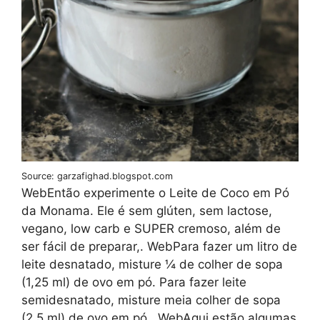
Source: garzafighad.blogspot.com
WebEntão experimente o Leite de Coco em Pó
da Monama. Ele é sem glúten, sem lactose,
vegano, low carb e SUPER cremoso, além de
ser fácil de preparar,. WebPara fazer um litro de
leite desnatado, misture ¼ de colher de sopa
(1,25 ml) de ovo em pó. Para fazer leite
semidesnatado, misture meia colher de sopa
(2,5 ml) de ovo em pó.. WebAqui estão algumas