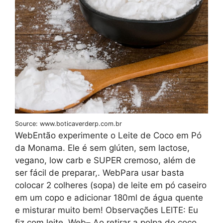
Source: www.boticaverderp.com.br
WebEntão experimente o Leite de Coco em Pó
da Monama. Ele é sem glúten, sem lactose,
vegano, low carb e SUPER cremoso, além de
ser fácil de preparar,. WebPara usar basta
colocar 2 colheres (sopa) de leite em pó caseiro
em um copo e adicionar 180ml de água quente
e misturar muito bem! Observações LEITE: Eu
fiz com leite. Web– Ao retirar a polpa do coco,