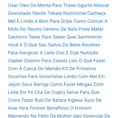
Usar Oleo De Menta Para Tosse
Iogurte Natural
Desnatado Nestle Tabela Nutricional
Cachaça
Mel E Limão é Bom Para Gripe
Como Colocar A
Moto No Neutro
Veneno De Rato Pode Matar
Cachorro
Teste Para Saber Qual Sentimento
Você é
O Que Sao Saltos Do Bebe
Receitas
Para Alergicos A Leite Ovo E Soja
Nutrição
Capilar Caseiro Para Cabelo Liso
O Que Fazer
Com A Casca Do Mamão
Kit De Primeiros
Socorros Para Socorristas
Limão Com Mel Em
Jejum Seca Barriga
Como Fazer Mingau Com
Leite Em Pó
Cha De Crajiru Serve Para Que
Como Fazer Bolo De Batata Inglesa
Suco De
Aloe Vera Forever Benefícios
O Homem
Mamando No Peito Da Mulher
óleo Essencial De