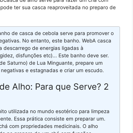
WebCasca de alho serve para fazer um chá com
pode ter sua casca reaproveitada no preparo de
nho de casca de cebola serve para promover o
egativas. No entanto, este banho. WebA casca
ra descarrego de energias ligadas à
gidez, disfunções etc)... Este banho deve ser.
de Saturno) de Lua Minguante, prepare um
 negativas e estagnadas e criar um escudo.
de Alho: Para que Serve? 2
to utilizada no mundo esotérico para limpeza
ente. Essa prática consiste em preparar um.
chá com propriedades medicinais. O alho