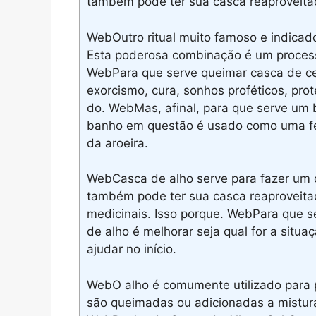
também pode ter sua casca reaproveita
WebOutro ritual muito famoso e indicad
Esta poderosa combinação é um processo
WebPara que serve queimar casca de ceb
exorcismo, cura, sonhos proféticos, pro
do. WebMas, afinal, para que serve um 
banho em questão é usado como uma fer
da aroeira.
WebCasca de alho serve para fazer um 
também pode ter sua casca reaproveit
medicinais. Isso porque. WebPara que s
de alho é melhorar seja qual for a situa
ajudar no início.
WebO alho é comumente utilizado para p
são queimadas ou adicionadas a misturas