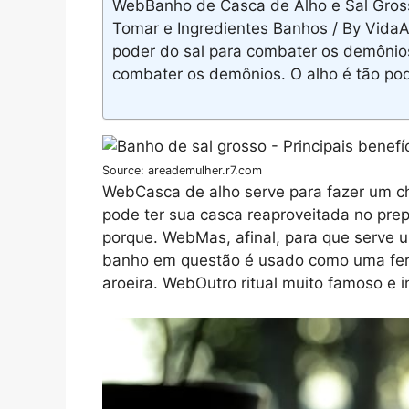
WebBanho de Casca de Alho e Sal Gros
Tomar e Ingredientes Banhos / By VidaA
poder do sal para combater os demônio
combater os demônios. O alho é tão po
Source: areademulher.r7.com
WebCasca de alho serve para fazer um c
pode ter sua casca reaproveitada no pre
porque. WebMas, afinal, para que serve 
banho em questão é usado como uma ferr
aroeira. WebOutro ritual muito famoso e 