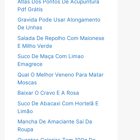
Atlas Dos Pontos De Acupuntura
Pdf Grátis
Gravida Pode Usar Alongamento
De Unhas
Salada De Repolho Com Maionese
E Milho Verde
Suco De Maça Com Limao
Emagrece
Qual O Melhor Veneno Para Matar
Moscas
Baixar O Cravo E A Rosa
Suco De Abacaxi Com Hortelã E
Limão
Mancha De Amaciante Sai Da
Roupa
Quantas Calorias Tem 100g De