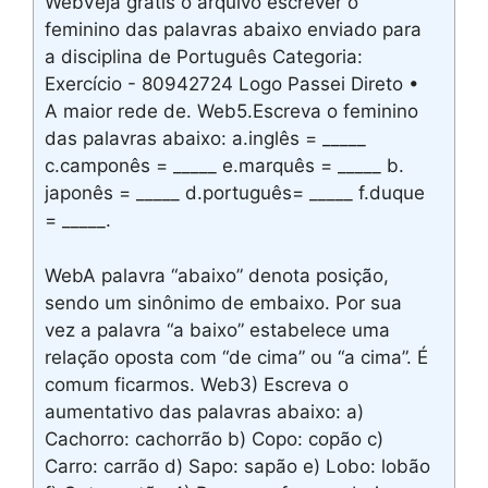
WebVeja grátis o arquivo escrever o
feminino das palavras abaixo enviado para
a disciplina de Português Categoria:
Exercício - 80942724 Logo Passei Direto •
A maior rede de. Web5.Escreva o feminino
das palavras abaixo: a.inglês = _____
c.camponês = _____ e.marquês = _____ b.
japonês = _____ d.português= _____ f.duque
= _____.
WebA palavra “abaixo” denota posição,
sendo um sinônimo de embaixo. Por sua
vez a palavra “a baixo” estabelece uma
relação oposta com “de cima” ou “a cima”. É
comum ficarmos. Web3) Escreva o
aumentativo das palavras abaixo: a)
Cachorro: cachorrão b) Copo: copão c)
Carro: carrão d) Sapo: sapão e) Lobo: lobão