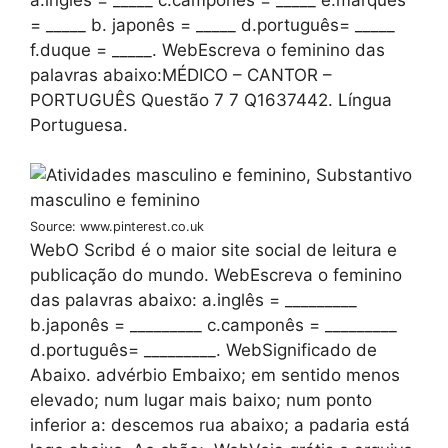
= _____ b. japonês = _____ d.português= _____
f.duque = _____. WebEscreva o feminino das
palavras abaixo:MÉDICO – CANTOR –
PORTUGUÊS Questão 7 7 Q1637442. Língua
Portuguesa.
Source: www.pinterest.co.uk
WebO Scribd é o maior site social de leitura e
publicação do mundo. WebEscreva o feminino
das palavras abaixo: a.inglês = _________
b.japonês = _________ c.camponês = _________
d.português= _________. WebSignificado de
Abaixo. advérbio Embaixo; em sentido menos
elevado; num lugar mais baixo; num ponto
inferior a: descemos rua abaixo; a padaria está