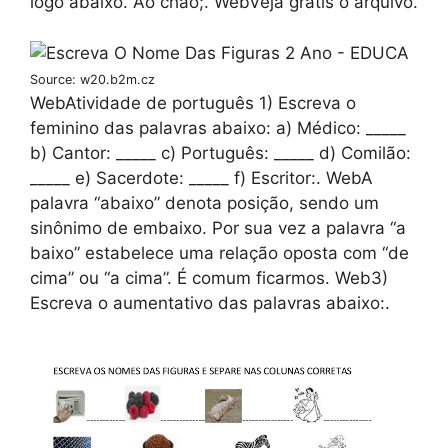
logo abaixo. Ao chão;. WebVeja grátis o arquivo.
Source: w20.b2m.cz
WebAtividade de português 1) Escreva o
feminino das palavras abaixo: a) Médico: _____
b) Cantor: _____ c) Português: _____ d) Comilão:
_____ e) Sacerdote: _____ f) Escritor:. WebA
palavra “abaixo” denota posição, sendo um
sinônimo de embaixo. Por sua vez a palavra “a
baixo” estabelece uma relação oposta com “de
cima” ou “a cima”. É comum ficarmos. Web3)
Escreva o aumentativo das palavras abaixo:.