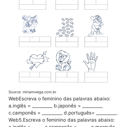
Source: miriamveiga.com.br
WebEscreva o feminino das palavras abaixo:
a.inglês = _________ b.japonês = _________
c.camponês = _________ d.português= _________.
Web5.Escreva o feminino das palavras abaixo:
a.inglês = _____ c.camponês = _____ e.marquês