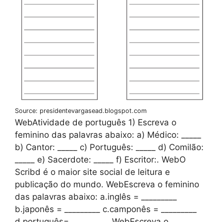
Source: presidentevargasead.blogspot.com
WebAtividade de português 1) Escreva o
feminino das palavras abaixo: a) Médico: _____
b) Cantor: _____ c) Português: _____ d) Comilão:
_____ e) Sacerdote: _____ f) Escritor:. WebO
Scribd é o maior site social de leitura e
publicação do mundo. WebEscreva o feminino
das palavras abaixo: a.inglês = _________
b.japonês = _________ c.camponês = _________
d.português= _________. WebEscreva o