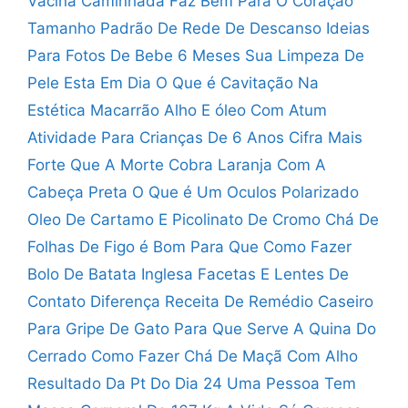
Vacina
Caminhada Faz Bem Para O Coração
Tamanho Padrão De Rede De Descanso
Ideias
Para Fotos De Bebe 6 Meses
Sua Limpeza De
Pele Esta Em Dia
O Que é Cavitação Na
Estética
Macarrão Alho E óleo Com Atum
Atividade Para Crianças De 6 Anos
Cifra Mais
Forte Que A Morte
Cobra Laranja Com A
Cabeça Preta
O Que é Um Oculos Polarizado
Oleo De Cartamo E Picolinato De Cromo
Chá De
Folhas De Figo é Bom Para Que
Como Fazer
Bolo De Batata Inglesa
Facetas E Lentes De
Contato Diferença
Receita De Remédio Caseiro
Para Gripe De Gato
Para Que Serve A Quina Do
Cerrado
Como Fazer Chá De Maçã Com Alho
Resultado Da Pt Do Dia 24
Uma Pessoa Tem