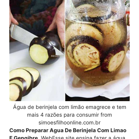
Água de berinjela com limão emagrece e tem
mais 4 razões para consumir from
simoesfilhoonline.com.br
Como Preparar Agua De Berinjela Com Limao
E Gengibre
. WebEsse site ensina fazer a água