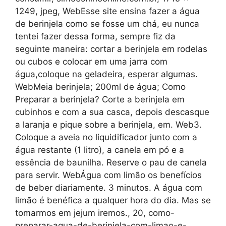
1249, jpeg, WebEsse site ensina fazer a água
de berinjela como se fosse um chá, eu nunca
tentei fazer dessa forma, sempre fiz da
seguinte maneira: cortar a berinjela em rodelas
ou cubos e colocar em uma jarra com
água,coloque na geladeira, esperar algumas.
WebMeia berinjela; 200ml de água; Como
Preparar a berinjela? Corte a berinjela em
cubinhos e com a sua casca, depois descasque
a laranja e pique sobre a berinjela, em. Web3.
Coloque a aveia no liquidificador junto com a
água restante (1 litro), a canela em pó e a
essência de baunilha. Reserve o pau de canela
para servir. WebÁgua com limão os benefícios
de beber diariamente. 3 minutos. A água com
limão é benéfica a qualquer hora do dia. Mas se
tomarmos em jejum iremos., 20, como-
preparar-agua-de-berinjela-com-limao-e-