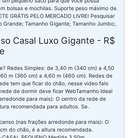
a um pequeno saco para que você possa
em bolsas e mochilas. Suporte peso máximo de.
ETE GRÁTIS PELO MERCADO LIVRE! Pesquisar
nho Grande; Tamanho Gigante; Tamanho Jumbo;.
so Casal Luxo Gigante - R$
re
? Redes Simples: de 3,40 m (340 cm) a 4,50
3,60 m (360 cm) a 4,60 m (460 cm). Redes de
ede tem que ficar do chão, nesse video falo
a rede de dormir deve ficar WebTamanho Ideal
arredonde para mais): O centro da rede de
ltura recomendada para adultos. Se.
anso (nas frações arredonde para mais): O
 cm do chão, é a altura recomendada.
ho CASAL PEQUENO Medida 3,50m