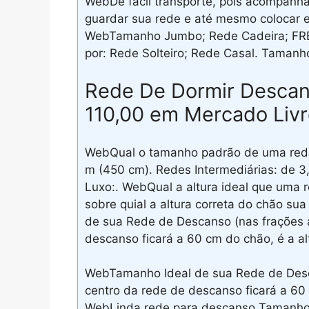
WebDe fácil transporte, pois acompanh
guardar sua rede e até mesmo colocar 
WebTamanho Jumbo; Rede Cadeira; FR
por: Rede Solteiro; Rede Casal. Tama
Rede De Dormir Descan
110,00 em Mercado Liv
WebQual o tamanho padrão de uma rede
m (450 cm). Redes Intermediárias: de 
Luxo:. WebQual a altura ideal que uma r
sobre quial a altura correta do chão su
de sua Rede de Descanso (nas frações 
descanso ficará a 60 cm do chão, é a a
WebTamanho Ideal de sua Rede de Desc
centro da rede de descanso ficará a 60
WebLinda rede para descanso Taman