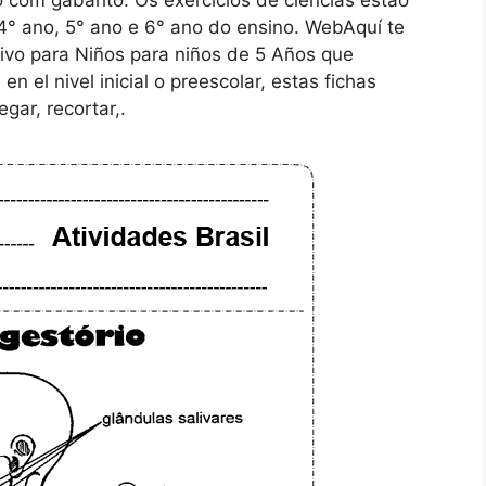
 com gabarito: Os exercícios de ciências estão
4° ano, 5° ano e 6° ano do ensino. WebAquí te
ivo para Niños para niños de 5 Años que
n el nivel inicial o preescolar, estas fichas
gar, recortar,.