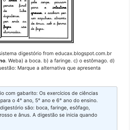
 sistema digestório from educax.blogspot.com.br
Ano
. Weba) a boca. b) a faringe. c) o estômago. d)
uestão: Marque a alternativa que apresenta
o com gabarito: Os exercícios de ciências
para o 4° ano, 5° ano e 6° ano do ensino.
gestório são: boca, faringe, esôfago,
grosso e ânus. A digestão se inicia quando