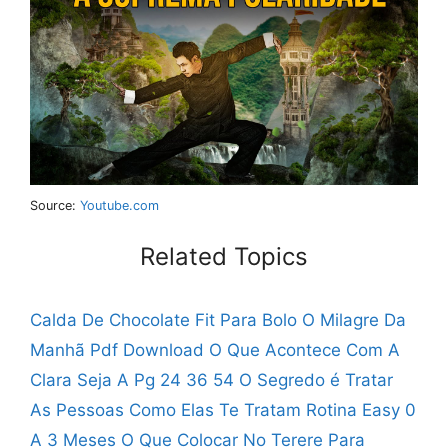
Source:
Youtube.com
Related Topics
Calda De Chocolate Fit Para Bolo
O Milagre Da
Manhã Pdf Download
O Que Acontece Com A
Clara
Seja A Pg 24 36 54
O Segredo é Tratar
As Pessoas Como Elas Te Tratam
Rotina Easy 0
A 3 Meses
O Que Colocar No Terere Para