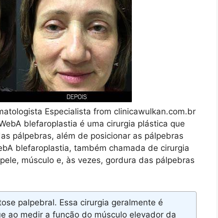
rmatologista Especialista from clinicawulkan.com.br
 WebA blefaroplastia é uma cirurgia plástica que
das pálpebras, além de posicionar as pálpebras
ebA blefaroplastia, também chamada de cirurgia
pele, músculo e, às vezes, gordura das pálpebras
ose palpebral. Essa cirurgia geralmente é
e ao medir a função do músculo elevador da