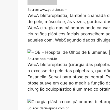
Source: www.youtube.com
WebA blefaroplastia, também chamada de
de pele, músculo e, às vezes, gordura das
WebA cirurgia das pálpebras pode causar
cirurgiões plásticos faciais aconselhem
aqueles com. WebSegundo dados divulga
Source: hob.med.br
WebA blefaroplastia (cirurgia das pálpebr
o excesso de pele das pálpebras, que dã
Fasanella-Servat para ptose palpebral. E
ptose suave em que ao medir a função do
cirurgião oculoplástico é um médico ofta
Source: danielepace.com.br