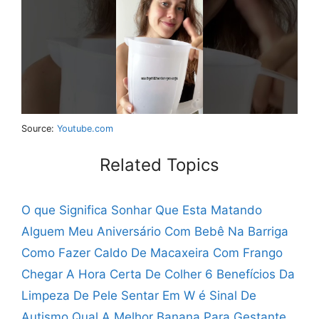
Source:
Youtube.com
Related Topics
O que Significa Sonhar Que Esta Matando
Alguem
Meu Aniversário Com Bebê Na Barriga
Como Fazer Caldo De Macaxeira Com Frango
Chegar A Hora Certa De Colher
6 Benefícios Da
Limpeza De Pele
Sentar Em W é Sinal De
Autismo
Qual A Melhor Banana Para Gestante