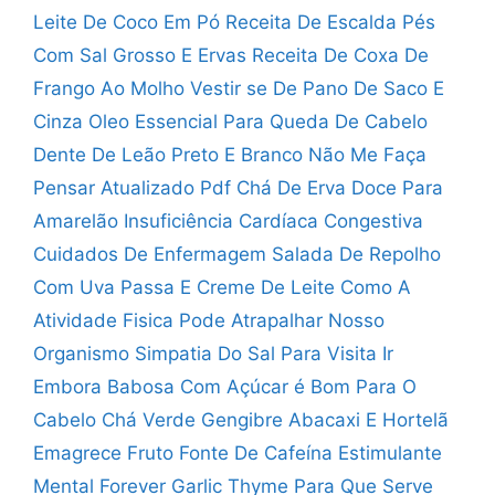
Leite De Coco Em Pó
Receita De Escalda Pés
Com Sal Grosso E Ervas
Receita De Coxa De
Frango Ao Molho
Vestir se De Pano De Saco E
Cinza
Oleo Essencial Para Queda De Cabelo
Dente De Leão Preto E Branco
Não Me Faça
Pensar Atualizado Pdf
Chá De Erva Doce Para
Amarelão
Insuficiência Cardíaca Congestiva
Cuidados De Enfermagem
Salada De Repolho
Com Uva Passa E Creme De Leite
Como A
Atividade Fisica Pode Atrapalhar Nosso
Organismo
Simpatia Do Sal Para Visita Ir
Embora
Babosa Com Açúcar é Bom Para O
Cabelo
Chá Verde Gengibre Abacaxi E Hortelã
Emagrece
Fruto Fonte De Cafeína Estimulante
Mental
Forever Garlic Thyme Para Que Serve