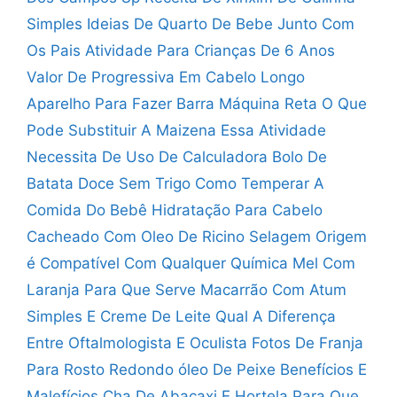
Simples
Ideias De Quarto De Bebe Junto Com
Os Pais
Atividade Para Crianças De 6 Anos
Valor De Progressiva Em Cabelo Longo
Aparelho Para Fazer Barra Máquina Reta
O Que
Pode Substituir A Maizena
Essa Atividade
Necessita De Uso De Calculadora
Bolo De
Batata Doce Sem Trigo
Como Temperar A
Comida Do Bebê
Hidratação Para Cabelo
Cacheado Com Oleo De Ricino
Selagem Origem
é Compatível Com Qualquer Química
Mel Com
Laranja Para Que Serve
Macarrão Com Atum
Simples E Creme De Leite
Qual A Diferença
Entre Oftalmologista E Oculista
Fotos De Franja
Para Rosto Redondo
óleo De Peixe Benefícios E
Malefícios
Cha De Abacaxi E Hortela Para Que