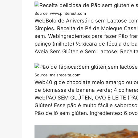
Source: www.pinterest.com
WebBolo de Aniversário sem Lactose com
Simples. Receita de Pé de Moleque Case
sem. WebIngredientes para fazer Pão fran
painço (milhete) ½ xícara de fécula de b
Aveia Sem Glúten e Sem Lactose. Receit
Source: maisreceita.com
Web40 g de chocolate meio amargo ou org
de biomassa de banana verde; 4 colheres 
WebPÃO SEM GLÚTEN, OVO E LEITE (PÃ
Glúten! Esse pão é muito fácil e saboros
Pão de ló sem glúten. Ingredientes: 6 ovo