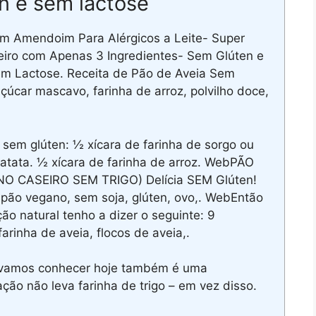
n e sem lactose
m Amendoim Para Alérgicos a Leite- Super
eiro com Apenas 3 Ingredientes- Sem Glúten e
m Lactose. Receita de Pão de Aveia Sem
úcar mascavo, farinha de arroz, polvilho doce,
 sem glúten: ½ xícara de farinha de sorgo ou
batata. ½ xícara de farinha de arroz. WebPÃO
O CASEIRO SEM TRIGO) Delícia SEM Glúten!
 pão vegano, sem soja, glúten, ovo,. WebEntão
o natural tenho a dizer o seguinte: 9
farinha de aveia, flocos de aveia,.
 vamos conhecer hoje também é uma
ção não leva farinha de trigo – em vez disso.