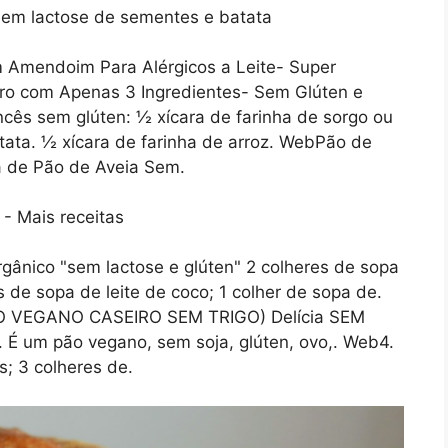
 Amendoim Para Alérgicos a Leite- Super
iro com Apenas 3 Ingredientes- Sem Glúten e
cês sem glúten: ½ xícara de farinha de sorgo ou
atata. ½ xícara de farinha de arroz. WebPão de
a de Pão de Aveia Sem.
ânico "sem lactose e glúten" 2 colheres de sopa
de sopa de leite de coco; 1 colher de sopa de.
O VEGANO CASEIRO SEM TRIGO) Delícia SEM
o. É um pão vegano, sem soja, glúten, ovo,. Web4.
s; 3 colheres de.