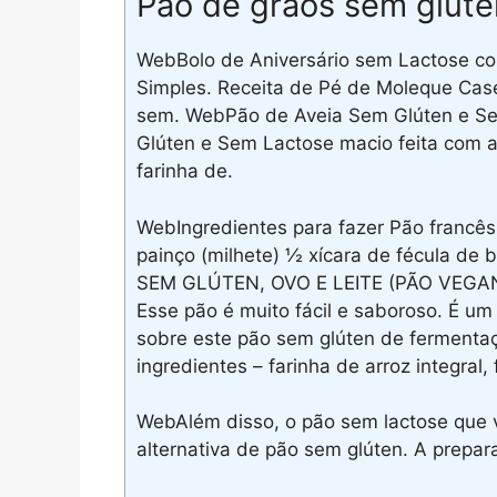
Pão de grãos sem glúte
WebBolo de Aniversário sem Lactose co
Simples. Receita de Pé de Moleque Cas
sem. WebPão de Aveia Sem Glúten e Se
Glúten e Sem Lactose macio feita com aç
farinha de.
WebIngredientes para fazer Pão francês
painço (milhete) ½ xícara de fécula de 
SEM GLÚTEN, OVO E LEITE (PÃO VEGAN
Esse pão é muito fácil e saboroso. É um
sobre este pão sem glúten de fermentaçã
ingredientes – farinha de arroz integral, 
WebAlém disso, o pão sem lactose que
alternativa de pão sem glúten. A prepara