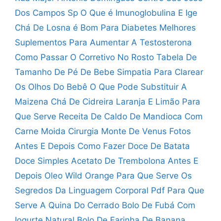
Dos Campos Sp
O Que é Imunoglobulina E Ige
Chá De Losna é Bom Para Diabetes
Melhores
Suplementos Para Aumentar A Testosterona
Como Passar O Corretivo No Rosto
Tabela De
Tamanho De Pé De Bebe
Simpatia Para Clarear
Os Olhos Do Bebê
O Que Pode Substituir A
Maizena
Chá De Cidreira Laranja E Limão Para
Que Serve
Receita De Caldo De Mandioca Com
Carne Moida
Cirurgia Monte De Venus Fotos
Antes E Depois
Como Fazer Doce De Batata
Doce Simples
Acetato De Trembolona Antes E
Depois
Oleo Wild Orange Para Que Serve
Os
Segredos Da Linguagem Corporal Pdf
Para Que
Serve A Quina Do Cerrado
Bolo De Fubá Com
Iogurte Natural
Bolo De Farinha De Banana