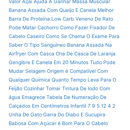
Valor
Açai Ajuda A Ganhar Massa Muscular
Banana Assada Com Queijo E Canela
Melhor
Barra De Proteína Low Carb
Veneno De Rato
Pode Matar Cachorro
Como Fazer Fixador De
Cabelo Caseiro
Como Se Chama O Exame Para
Saber O Tipo Sanguíneo
Banana Assada Na
Airfryer Com Casca
Cha De Casca De Laranja
Gengibre E Canela
Em 20 Minutos Tudo Pode
Mudar
Selagem Origem é Compatível Com
Qualquer Química
Quanto Tempo Leva Para O
Feijão Cozinhar
Tomar Tintura De Iodo Com
água Emagrece
Tabela De Numeração De
Calçados Em Centímetros Infantil
7 9 5 12 4 2
Unha De Gato Garra Do Diabo E Sucupira
Babosa Com Açúcar é Bom Para O Cabelo