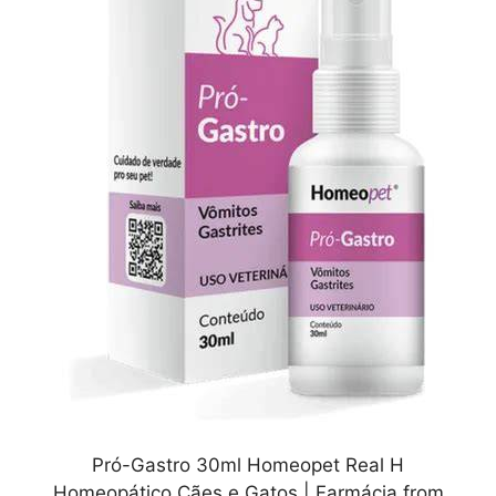
Pró-Gastro 30ml Homeopet Real H
Homeopático Cães e Gatos | Farmácia from