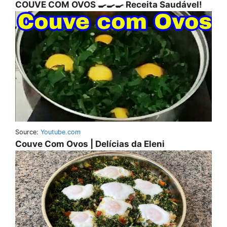
COUVE COM OVOS 🍳🍳🍳 Receita Saudável!
Source:
Youtube.com
Couve Com Ovos | Delícias da Eleni