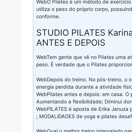
WebO Pilates é um método de exercício 
utiliza o peso do próprio corpo, possuin
conforme.
STUDIO PILATES Karina 
ANTES E DEPOIS
WebTem gente que vê no Pilates uma ati
peso. É verdade que o Pilates proporcio
WebDepois do treino. No pós-treino, o o
energia perdida durante a atividade físi
WebPilates antes e depois: em casa. O 
Aumentando a flexibilidade; Diminui dor
WebPILATES é aposta de Erika Januza pa
; MODALIDADES de yoga e pilates desafi
WebQual o melhor treino intervalado par