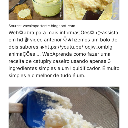
Source: vacaimportante.blogspot.com
Web🌻abra para mais informaÇÕes🌻 👉assista
em hd 🎬 video anterior 👇🔥fizemos um bolo de
dois sabores 🔥https://youtu.be/foqjw_omblg
animaÇÕes ... WebAprenda como fazer uma
receita de catupiry caseiro usando apenas 3
ingredientes simples e um liquidificador. É muito
simples e o melhor de tudo é um.