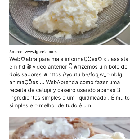
Source: www.iguaria.com
Web🌻abra para mais informaÇÕes🌻 👉assista
em hd 🎬 video anterior 👇🔥fizemos um bolo de
dois sabores 🔥https://youtu.be/foqjw_omblg
animaÇÕes ... WebAprenda como fazer uma
receita de catupiry caseiro usando apenas 3
ingredientes simples e um liquidificador. É muito
simples e o melhor de tudo é um.