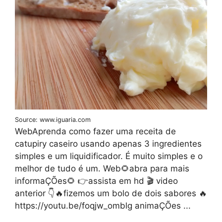
Source: www.iguaria.com
WebAprenda como fazer uma receita de
catupiry caseiro usando apenas 3 ingredientes
simples e um liquidificador. É muito simples e o
melhor de tudo é um. Web🌻abra para mais
informaÇÕes🌻 👉assista em hd 🎬 video
anterior 👇🔥fizemos um bolo de dois sabores 🔥
https://youtu.be/foqjw_omblg animaÇÕes ...