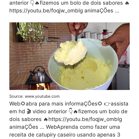
anterior 👇🔥fizemos um bolo de dois sabores 🔥
https://youtu.be/foqjw_omblg animaÇÕes ...
Source: www.youtube.com
Web🌻abra para mais informaÇÕes🌻 👉assista
em hd 🎬 video anterior 👇🔥fizemos um bolo de
dois sabores 🔥https://youtu.be/foqjw_omblg
animaÇÕes ... WebAprenda como fazer uma
receita de catupiry caseiro usando apenas 3