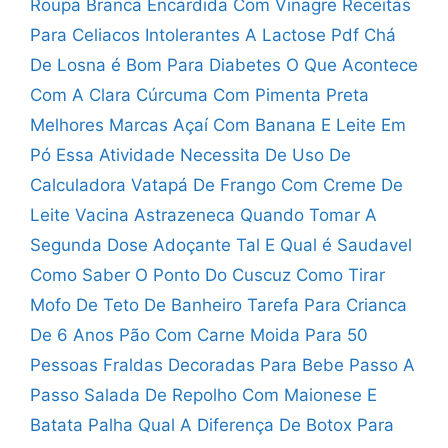
Roupa Branca Encardida Com Vinagre
Receitas
Para Celiacos Intolerantes A Lactose Pdf
Chá
De Losna é Bom Para Diabetes
O Que Acontece
Com A Clara
Cúrcuma Com Pimenta Preta
Melhores Marcas
Açaí Com Banana E Leite Em
Pó
Essa Atividade Necessita De Uso De
Calculadora
Vatapá De Frango Com Creme De
Leite
Vacina Astrazeneca Quando Tomar A
Segunda Dose
Adoçante Tal E Qual é Saudavel
Como Saber O Ponto Do Cuscuz
Como Tirar
Mofo De Teto De Banheiro
Tarefa Para Crianca
De 6 Anos
Pão Com Carne Moida Para 50
Pessoas
Fraldas Decoradas Para Bebe Passo A
Passo
Salada De Repolho Com Maionese E
Batata Palha
Qual A Diferença De Botox Para