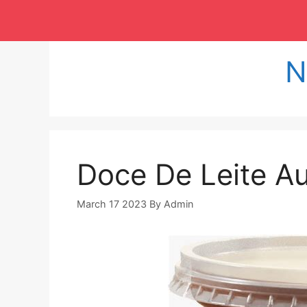
Langsung
ke
isi
N
Doce De Leite A
March 17 2023
By
Admin