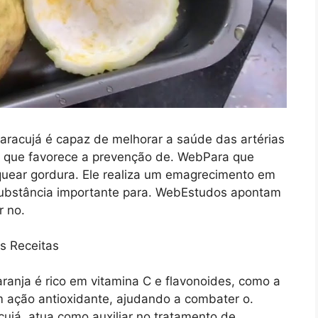
aracujá é capaz de melhorar a saúde das artérias
, o que favorece a prevenção de. WebPara que
oquear gordura. Ele realiza um emagrecimento em
substância importante para. WebEstudos apontam
r no.
ranja é rico em vitamina C e flavonoides, como a
m ação antioxidante, ajudando a combater o.
já, atua como auxiliar no tratamento de