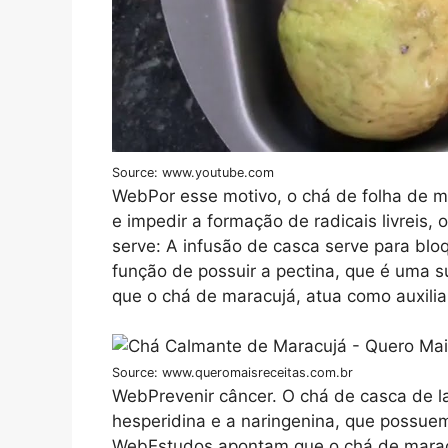
Source: www.youtube.com
WebPor esse motivo, o chá de folha de m
e impedir a formação de radicais livreis
serve: A infusão de casca serve para bl
função de possuir a pectina, que é uma 
que o chá de maracujá, atua como auxilia
Source: www.queromaisreceitas.com.br
WebPrevenir câncer. O chá de casca de la
hesperidina e a naringenina, que possue
WebEstudos apontam que o chá de maracu