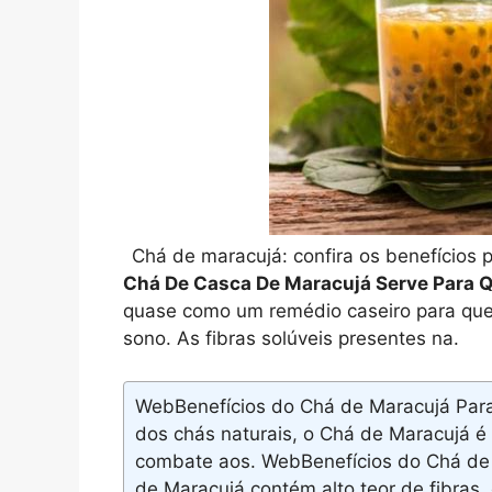
Chá de maracujá: confira os benefícios
Chá De Casca De Maracujá Serve Para 
quase como um remédio caseiro para quem
sono. As fibras solúveis presentes na.
WebBenefícios do Chá de Maracujá Para
dos chás naturais, o Chá de Maracujá é
combate aos. WebBenefícios do Chá de 
de Maracujá contém alto teor de fibras, 