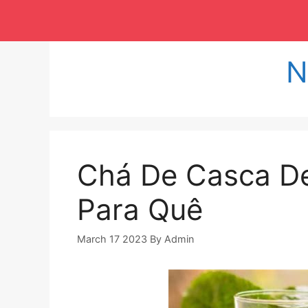
Langsung
ke
isi
N
Chá De Casca De
Para Quê
March 17 2023
By
Admin