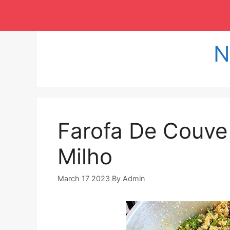
Langsung
ke
isi
N
Farofa De Couve
Milho
March 17 2023
By
Admin