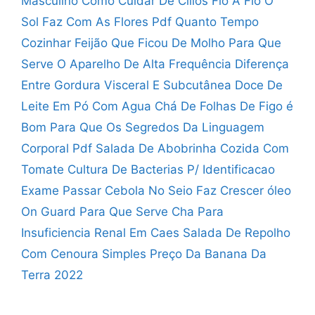
Masculino
Como Cuidar De Cilios Fio A Fio
O
Sol Faz Com As Flores Pdf
Quanto Tempo
Cozinhar Feijão Que Ficou De Molho
Para Que
Serve O Aparelho De Alta Frequência
Diferença
Entre Gordura Visceral E Subcutânea
Doce De
Leite Em Pó Com Agua
Chá De Folhas De Figo é
Bom Para Que
Os Segredos Da Linguagem
Corporal Pdf
Salada De Abobrinha Cozida Com
Tomate
Cultura De Bacterias P/ Identificacao
Exame
Passar Cebola No Seio Faz Crescer
óleo
On Guard Para Que Serve
Cha Para
Insuficiencia Renal Em Caes
Salada De Repolho
Com Cenoura Simples
Preço Da Banana Da
Terra 2022