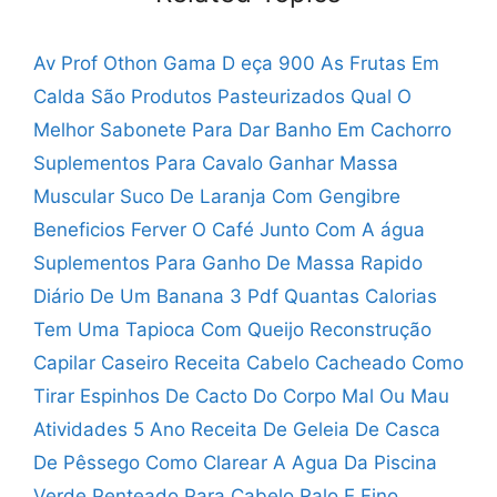
Av Prof Othon Gama D eça 900
As Frutas Em
Calda São Produtos Pasteurizados
Qual O
Melhor Sabonete Para Dar Banho Em Cachorro
Suplementos Para Cavalo Ganhar Massa
Muscular
Suco De Laranja Com Gengibre
Beneficios
Ferver O Café Junto Com A água
Suplementos Para Ganho De Massa Rapido
Diário De Um Banana 3 Pdf
Quantas Calorias
Tem Uma Tapioca Com Queijo
Reconstrução
Capilar Caseiro Receita Cabelo Cacheado
Como
Tirar Espinhos De Cacto Do Corpo
Mal Ou Mau
Atividades 5 Ano
Receita De Geleia De Casca
De Pêssego
Como Clarear A Agua Da Piscina
Verde
Penteado Para Cabelo Ralo E Fino