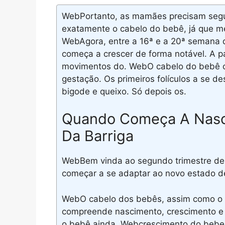
WebPortanto, as mamães precisam segu
exatamente o cabelo do bebê, já que m
WebAgora, entre a 16ª e a 20ª semana d
começa a crescer de forma notável. A par
movimentos do. WebO cabelo do bebê c
gestação. Os primeiros folículos a se d
bigode e queixo. Só depois os.
Quando Começa A Nasc
Da Barriga
WebBem vinda ao segundo trimestre de g
começar a se adaptar ao novo estado de
WebO cabelo dos bebês, assim como o de
compreende nascimento, crescimento e
o bebê ainda. Webcrescimento do bebe 