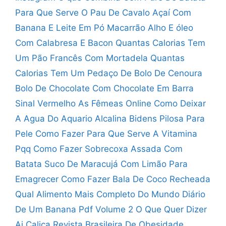
Para Que Serve O Pau De Cavalo
Açaí Com
Banana E Leite Em Pó
Macarrão Alho E óleo
Com Calabresa E Bacon
Quantas Calorias Tem
Um Pão Francês Com Mortadela
Quantas
Calorias Tem Um Pedaço De Bolo De Cenoura
Bolo De Chocolate Com Chocolate Em Barra
Sinal Vermelho As Fêmeas Online
Como Deixar
A Agua Do Aquario Alcalina
Bidens Pilosa Para
Pele Como Fazer
Para Que Serve A Vitamina
Pqq
Como Fazer Sobrecoxa Assada Com
Batata
Suco De Maracujá Com Limão Para
Emagrecer
Como Fazer Bala De Coco Recheada
Qual Alimento Mais Completo Do Mundo
Diário
De Um Banana Pdf Volume 2
O Que Quer Dizer
Ai Calica
Revista Brasileira De Obesidade