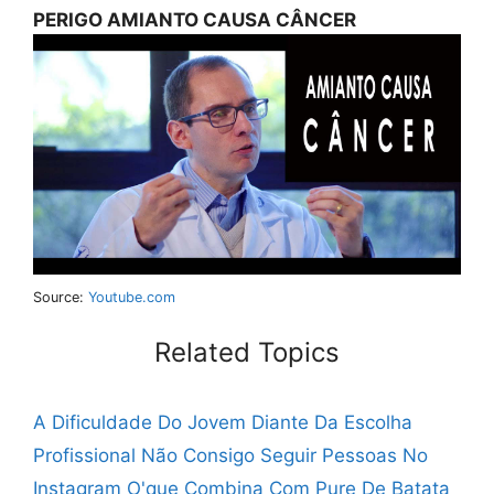
PERIGO AMIANTO CAUSA CÂNCER
Source:
Youtube.com
Related Topics
A Dificuldade Do Jovem Diante Da Escolha
Profissional
Não Consigo Seguir Pessoas No
Instagram
O'que Combina Com Pure De Batata