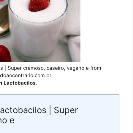
os | Super cremoso, caseiro, vegano e from
oaocontrario.com.br
m Lactobacilos
.
lactobacilos | Super
no e