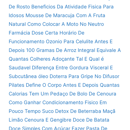
De Rosto
Beneficios Da Atividade Fisica Para
Idosos
Mousse De Maracuja Com A Fruta
Natural
Como Colocar A Moto No Neutro
Farmácia Dose Certa Horário De
Funcionamento
Ozonio Para Celulite Antes E
Depois
100 Gramas De Arroz Integral Equivale A
Quantas Colheres
Adoçante Tal E Qual é
Saudavel
Diferença Entre Gordura Visceral E
Subcutânea
óleo Doterra Para Gripe No Difusor
Pilates Define O Corpo Antes E Depois
Quantas
Calorias Tem Um Pedaço De Bolo De Cenoura
Como Ganhar Condicionamento Fisico Em
Pouco Tempo
Suco Detox De Beterraba Maçã
Limão Cenoura E Gengibre
Doce De Batata
Doce Simples Com Açúcar
Fazer Pasta De