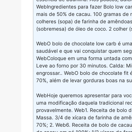
WebIngredientes para fazer Bolo low ca
mais de 50% de cacau. 100 gramas de ma
colheres (sopa) de farinha de amêndoas.
(sobremesa) de óleo de coco. 2 colher (s
WebO bolo de chocolate low carb é um
saudável e que vai conquistar quem segu
WebColoque em uma forma untada com m
Leve ao forno por 30 minutos. Calda: Mi
engrossar.. WebO bolo de chocolate fit é
70%, além de levar gorduras boas na su
WebHoje queremos apresentar para você 
uma modificação daquela tradicional re
provavelmente. Web1. Receita de bolo d
Massa. 3/4 de xícara de farinha de amê
70%; 2. Web6. Receita de bolo de cacau 